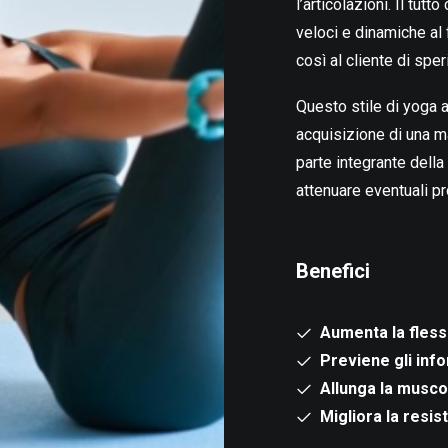
l’articolazioni. Il tut
veloci e dinamiche al 
così al cliente di spe
Questo stile di yoga ai
acquisizione di una 
parte integrante della
attenuare eventuali pr
Benefici
Aumenta la flessi
Previene gli info
Allunga la musco
Migliora la resis