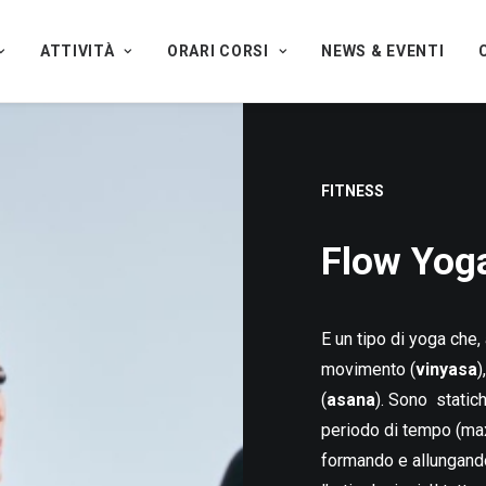
ATTIVITÀ
ORARI CORSI
NEWS & EVENTI
FITNESS
Flow Yog
E un tipo di yoga che,
movimento (
vinyasa
)
(
asana
). Sono static
periodo di tempo (max 
formando e allungand