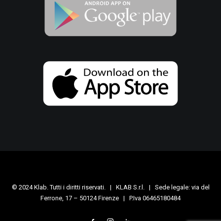
© 2024 Klab. Tutti i diritti riservati. | KLAB S.r.l. | Sede legale: via del
Ferrone, 17 – 50124 Firenze | P.Iva 06465180484