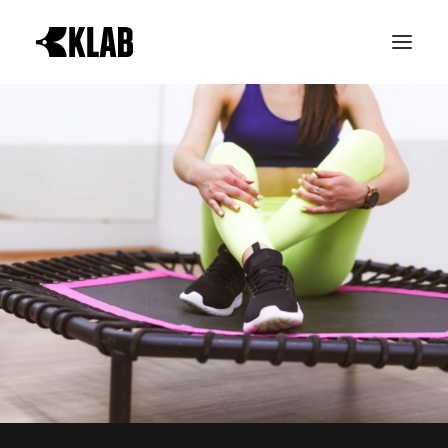
PROVA GRATIS
LE REALTÀ KLAB
ATTIVITÀ
ORARI CORSI
NEWS & EVENTI
CONTATTI
ABBONAMENTI