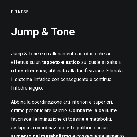
IT
FITNESS
Jump & Tone
RICERCA
Jump & Tone è un allenamento aerobico che si
effettua su un
tappeto elastico
sul quale si salta a
ritmo di musica
, abbinato alla tonificazione. Stimola
il sistema linfatico con conseguente e continuo
linfodrenaggio.
Abbina la coordinazione arti inferiori e superiori,
ottimo per bruciare calorie.
Combatte la cellulite
,
favorisce l’eliminazione di tossine e metaboliti,
sviluppa la coordinazione e l’equilibrio con un
aumento del metabolismo
e conseguente aumento