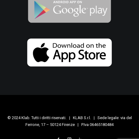
© 2024 Klab. Tutti i diritti riservati. | KLAB S.r.l. | Sede legale: via del
Ferrone, 17 – 50124 Firenze | P.Iva 06465180484