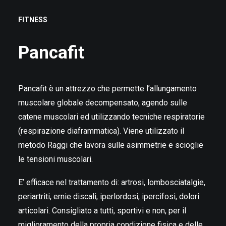
IT
FITNESS
Pancafit
RICERCA
Pancafit è un attrezzo che permette l’allungamento
muscolare globale decompensato, agendo sulle
catene muscolari ed utilizzando tecniche respiratorie
(respirazione diaframmatica). Viene utilizzato il
metodo Raggi che lavora sulle asimmetrie e scioglie
le tensioni muscolari.
E’ efficace nel trattamento di: artrosi, lombosciatalgie,
periartriti, ernie discali, iperlordosi, ipercifosi, dolori
articolari. Consigliato a tutti, sportivi e non, per il
miglioramento della propria condizione fisica e delle