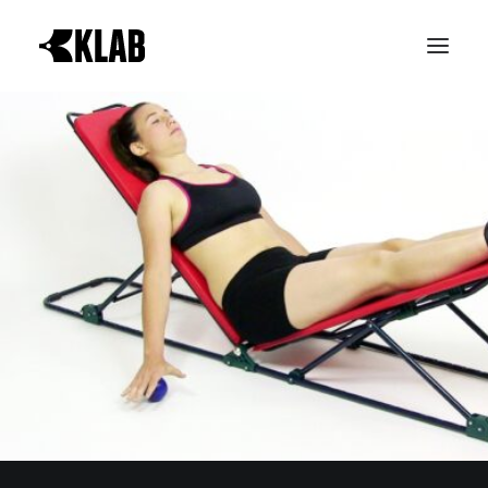
PROVA GRATIS
LE REALTÀ KLAB
ATTIVITÀ
ORARI CORSI
NEWS & EVENTI
CONTATTI
ABBONAMENTI