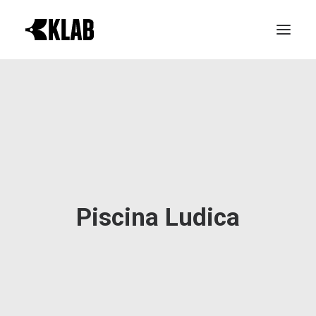
PROVA GRATIS
LE REALTÀ KLAB
ATTIVITÀ
ORARI CORSI
NEWS & EVENTI
Piscina Ludica
CONTATTI
ABBONAMENTI