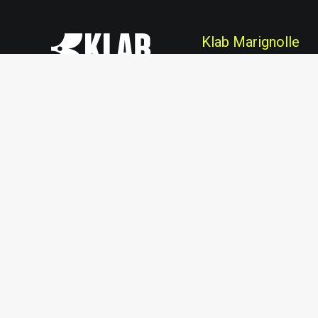
Klab Marignolle
Sala Attezzi &
Per favore, non
Fitness
chiamateci
palestra
Piscina
Spa & Wellness
Modello di
servizioclienti@klab.it
Condotta
Safeguarding
Responsabile
Safeguarding
(2025–2026)