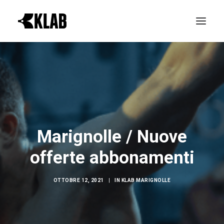
PROVA GRATIS
LE REALTÀ KLAB
ATTIVITÀ
ORARI CORSI
Marignolle / Nuove
NEWS & EVENTI
offerte abbonamenti
CONTATTI
OTTOBRE 12, 2021
|
IN
KLAB MARIGNOLLE
ABBONAMENTI