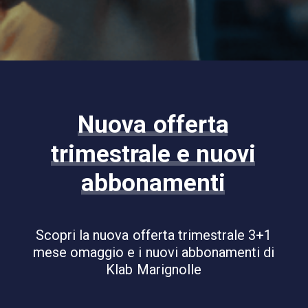
IT
RICERCA
Nuova
offerta
trimestrale
e
nuovi
abbonamenti
Scopri
la
nuova
offerta
trimestrale
3+1
mese
omaggio
e
i
nuovi
abbonamenti
di
Klab
Marignolle