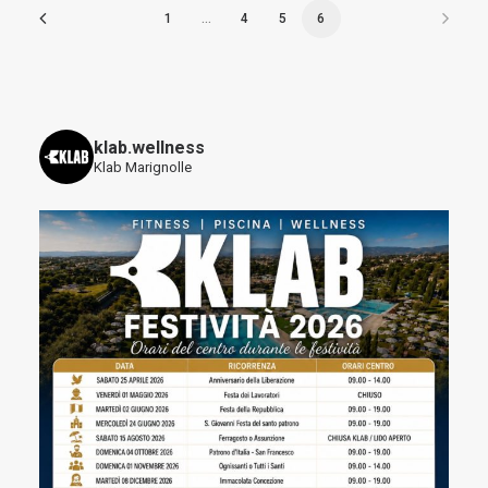
1
…
4
5
6
klab.wellness
Klab Marignolle