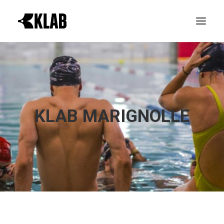
PROVA GRATIS
LE REALTÀ KLAB
ATTIVITÀ
KLAB MARIGNOLLE
ORARI CORSI
NEWS & EVENTI
CONTATTI
ABBONAMENTI