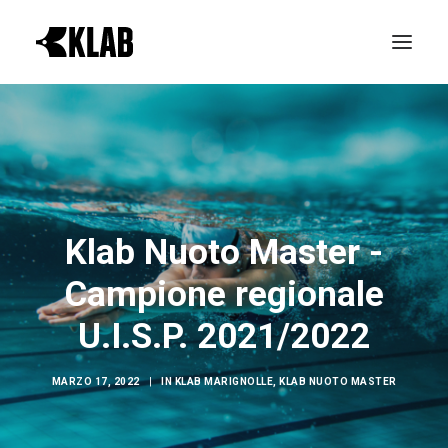
PROVA GRATIS
LE REALTÀ KLAB
ATTIVITÀ
Klab Nuoto Master -
ORARI CORSI
Campione regionale
NEWS & EVENTI
CONTATTI
U.I.S.P. 2021/2022
MARZO 17, 2022
|
IN
KLAB MARIGNOLLE
,
KLAB NUOTO MASTER
ABBONAMENTI