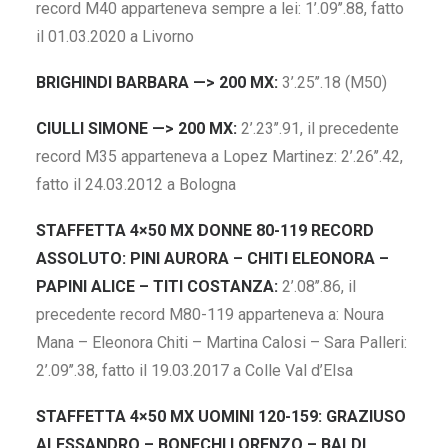
record M40 apparteneva sempre a lei: 1’.09’’.88, fatto
il 01.03.2020 a Livorno
BRIGHINDI BARBARA —> 200 MX:
3’.25’’.18 (M50)
CIULLI SIMONE —> 200 MX:
2’.23’’.91, il precedente
record M35 apparteneva a Lopez Martinez: 2’.26’’.42,
fatto il 24.03.2012 a Bologna
STAFFETTA 4×50 MX DONNE 80-119 RECORD
ASSOLUTO: PINI AURORA – CHITI ELEONORA –
PAPINI ALICE – TITI COSTANZA:
2’.08’’.86, il
precedente record M80-119 apparteneva a: Noura
Mana – Eleonora Chiti – Martina Calosi – Sara Palleri:
2’.09’’.38, fatto il 19.03.2017 a Colle Val d’Elsa
STAFFETTA 4×50 MX UOMINI 120-159: GRAZIUSO
ALESSANDRO – BONECHI LORENZO – BALDI