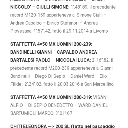
NICCOLO’ – CIULLI SIMONE:
1’.48’’.89, il precedente
record M120-159 apparteneva a: Simone Ciulli –
Andrea Capalbo – Enrico Stefanori – Andrea
Piovesana: 1’.57’’.42, fatto il 29.11.2014 a Livorno
STAFFETTA 4×50 MX UOMINI 200-239:
BANDINELLI GIANNI – CAPALBO ANDREA –
BARTALESI PAOLO – NICCOLAI LUCA:
2’.16’’.82, il
precedente record M200-239 apparteneva a: Gianni
Bandinelli – Diego Di Sepio – Daniel Ward – Elio
Filidei: 2’.24’’.82, fatto il 20.03.2016 a San Marcellino
STAFFETTA 4×50 MX UOMINI 280-319:
VISANI
ALFIO – DI SEPIO BENEDETTO – WARD DANIEL –
BARTUMIOLI MARCO: 3’.01’’.67
CHITI ELEONORA —> 200 SL (fatto nel passaggio