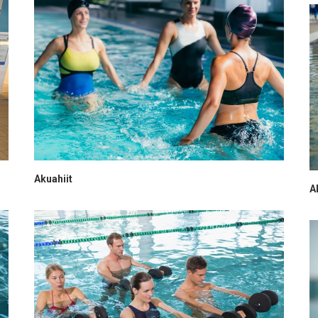
Akuahiit
A