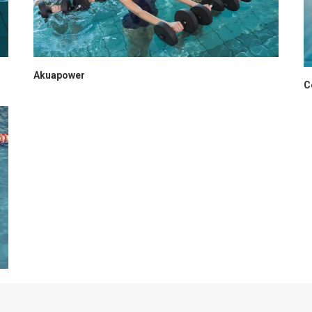
Akuapower
C