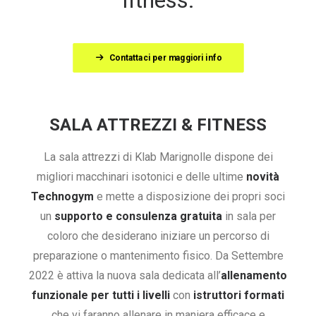
fitness.
Contattaci per maggiori info
SALA ATTREZZI & FITNESS
La sala attrezzi di Klab Marignolle dispone dei
migliori macchinari isotonici e delle ultime
novità
Technogym
e mette a disposizione dei propri soci
un
supporto e consulenza gratuita
in sala per
coloro che desiderano iniziare un percorso di
preparazione o mantenimento fisico. Da Settembre
2022 è attiva la nuova sala dedicata all’
allenamento
funzionale per tutti i livelli
con
istruttori formati
che vi faranno allenare in maniera efficace e