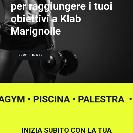
per raggiungere i tuoi
obiettivi a Klab
Marignolle
SCOPRI IL KTS
XE • AKUAGYM
• PISCINA • PALE
INIZIA SUBITO CON LA TUA