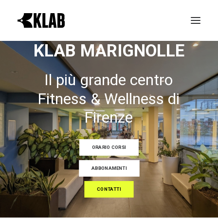
KLAB MARIGNOLLE
PROVA GRATIS
Il
più
grande
centro
LE REALTÀ KLAB
Fitness
&
Wellness
di
ATTIVITÀ
Firenze
ORARI CORSI
NEWS & EVENTI
ORARIO CORSI
CONTATTI
ABBONAMENTI
CONTATTI
ABBONAMENTI